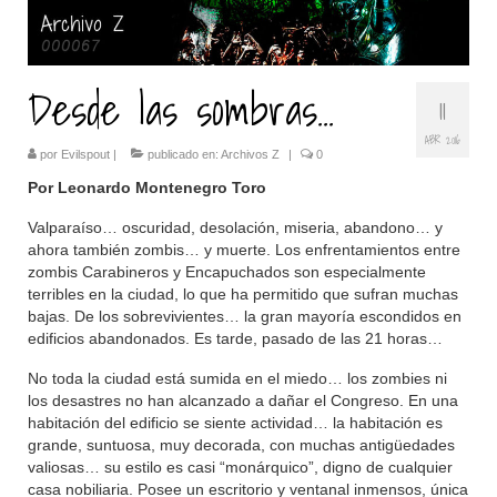
Desde las sombras…
11
ABR 2016
por
Evilspout
|
publicado en:
Archivos Z
|
0
Por Leonardo Montenegro Toro
Valparaíso… oscuridad, desolación, miseria, abandono… y
ahora también zombis… y muerte. Los enfrentamientos entre
zombis Carabineros y Encapuchados son especialmente
terribles en la ciudad, lo que ha permitido que sufran muchas
bajas. De los sobrevivientes… la gran mayoría escondidos en
edificios abandonados. Es tarde, pasado de las 21 horas…
No toda la ciudad está sumida en el miedo… los zombies ni
los desastres no han alcanzado a dañar el Congreso. En una
habitación del edificio se siente actividad… la habitación es
grande, suntuosa, muy decorada, con muchas antigüedades
valiosas… su estilo es casi “monárquico”, digno de cualquier
casa nobiliaria. Posee un escritorio y ventanal inmensos, única