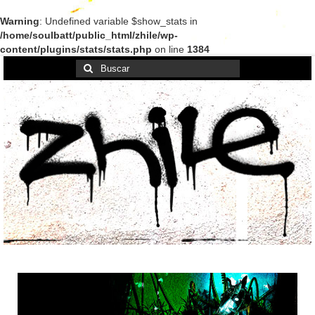
Warning
: Undefined variable $show_stats in
/home/soulbatt/public_html/zhile/wp-
content/plugins/stats/stats.php
on line
1384
Buscar
por: