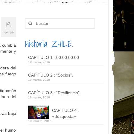
19
Buscar
por:
MAR 2016
Historia ZHILE.
a cumbia
emente y
CAPITULO 1 : 00:00:00:00
19 marzo, 2016
adera del
de fuego
CAPÍTULO 2 : “Socios”.
19 marzo, 2016
diapasón
CAPÍTULO 3 : “Resiliencia”.
ntana del
19 marzo, 2016
CAPÍTULO 4 :
trás bajó
«Búsqueda»
10 febrero, 2016
a el humo