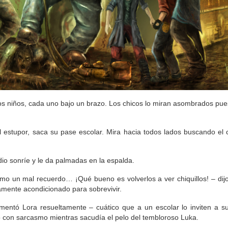
os niños, cada uno bajo un brazo. Los chicos lo miran asombrados pue
l estupor, saca su pase escolar. Mira hacia todos lados buscando el
io sonríe y le da palmadas en la espalda.
o un mal recuerdo… ¡Qué bueno es volverlos a ver chiquillos! – dijo
amente acondicionado para sobrevivir.
ntó Lora resueltamente – cuático que a un escolar lo inviten a su
ó con sarcasmo mientras sacudía el pelo del tembloroso Luka.