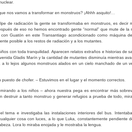
nuclear.
r que nos vamos a transformar en monstruos? ¡Ahhh asquito!…
lpe de radicación la gente se transformaba en monstruos, es decir 
después de eso no hemos encontrado gente “normal” que mute de la 
e con Guatón en este Transantiago acondicionado como máquina de
ente posible a los restos de radiación y a los mutantes.
ños con toda tranquilidad. Aparecen relatos extraños e historias de s
Avenida Gladis Marín y la cantidad de mutantes disminuía mientras av
 a lo lejos algunos monstruos alados en un cielo manchado de un v
 puesto de chofer. – Estuvimos en el lugar y el momento correctos.
mirando a los niños – ahora nuestra pega es encontrar más sobrevi
 destruir a tanto monstruo y generar refugios a prueba de todo, mir
 tema e investigaba las instalaciones interiores del bus. Intentaba
ualquier cosa con luces, a lo que Luka, constantemente pendiente de
abeza. Lora lo miraba enojada y le mostraba la lengua.