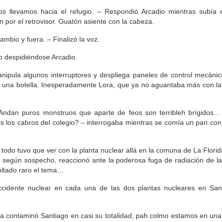
s llevamos hacia el refugio. – Respondió Arcadio mientras subía e
por el retrovisor. Guatón asiente con la cabeza.
bio y fuera. – Finalizó la voz.
jo despidiéndose Arcadio.
ipula algunos interruptores y despliega paneles de control mecánic
e una botella. Inesperadamente Lora, que ya no aguantaba más con la
 Andan puros monstruos que aparte de feos son terribleh brígidos
los cabros del colegio? – interrogaba mientras se comía un pan con
 todo tuvo que ver con la planta nuclear allá en la comuna de La Florid
ue según sospecho, reaccionó ante la poderosa fuga de radiación de l
ultado raro el tema…
idente nuclear en cada una de las dos plantas nucleares en San
va contaminó Santiago en casi su totalidad, pah colmo estamos en un