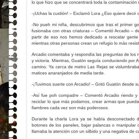
lo que hizo que se concentrará toda la contaminación 
-¡Uchas la custión! – Exclamó Lora ¿Eso quiere deci
-No pueh mi niña, descubrimos que tras el primer go
fusionaba con otras criaturas – Comentó Arcadio – 
partir de eso nos hemos dedicado a rescatar gent
mientras otras personas crean un refugio lo más resist
Arcadio comentaba y respondía las preguntas de los ni
y victoria. Mientras, Guatón seguía conduciendo por 
camino. Ya cerca de metro Las Rejas se vislumbraba
matices anaranjados de media tarde.
-¡Tuvimos suerte con Arcadio! – Gritó Guatón desde su
-Así fue poh compadre – Comentó Arcadio riendo y 
reciclar lo que más podamos, crear armas que puedan
fiambres cada vez son más poderosos.
Durante la charla Lora ya se había desconectado del
botones de los paneles, bajar palancas o manipular c
llamaba la atención con un silbido y una negativa de c