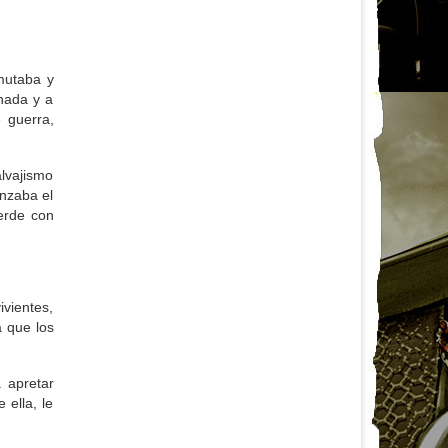
mutaba y
nada y a
 guerra,
alvajismo
anzaba el
erde con
vientes,
a que los
 apretar
 ella, le