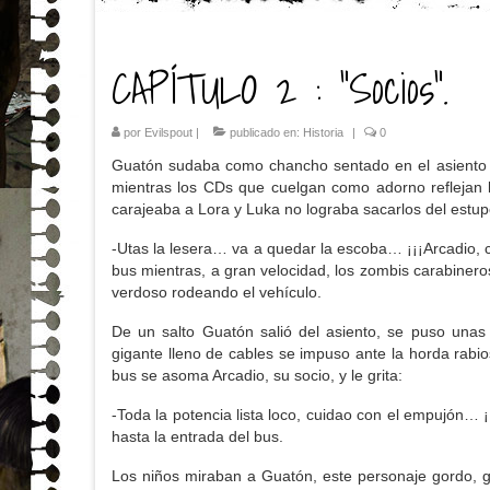
CAPÍTULO 2 : “Socios”.
por
Evilspout
|
publicado en:
Historia
|
0
Guatón sudaba como chancho sentado en el asiento 
mientras los CDs que cuelgan como adorno reflejan 
carajeaba a Lora y Luka no lograba sacarlos del estupo
-Utas la lesera… va a quedar la escoba… ¡¡¡Arcadio, c
bus mientras, a gran velocidad, los zombis carabine
verdoso rodeando el vehículo.
De un salto Guatón salió del asiento, se puso un
gigante lleno de cables se impuso ante la horda rabi
bus se asoma Arcadio, su socio, y le grita:
-Toda la potencia lista loco, cuidao con el empujón… ¡
hasta la entrada del bus.
Los niños miraban a Guatón, este personaje gordo, g