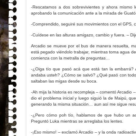
-Rescatamos a dos sobrevivientes y ahora mismo lo
aprobando la comunicación ante a la mirada de Guatón 
-Comprendido, seguiré sus movimientos con el GPS, cam
-Cuídese en las alturas amigazo, cambio y fuera. – Di
Arcadio se mueve por el bus de manera resuelta, man
está pegado viéndolo trabajar, mientras toma agua d
comienza con la metralla de preguntas…
-¿Oiga tío que pasó acá que está tan la embarrá?
andaba usteh? ¿Cómo se salvó? ¿Qué pasó con todos 
saltaban las migas desde su boca.
-Ah mija la historia es recompleja – comentó Arcadio –
dio el problema inicial y luego siguió la de Maipú, q
generando la misma situación… aun así me sigue res
-¿Pero cómo poh tío, hablamos de que hubo un acc
Preguntó Luka mientras se arreglaba los lentes.
-¡Eso mismo! – exclamó Arcadio – y la onda radioacti