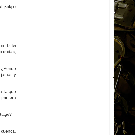
l pulgar
os. Luka
s dudas,
… ¿Aonde
 jamón y
a, la que
a primera
tiago? –
a cuenca,