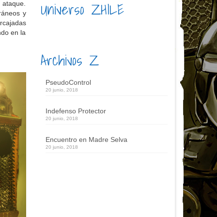
Universo ZHILE
 ataque.
ráneos y
arcajadas
ndo en la
Archivos Z
PseudoControl
20 junio, 2018
Indefenso Protector
20 junio, 2018
Encuentro en Madre Selva
20 junio, 2018