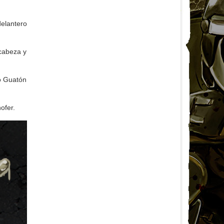
delantero
 cabeza y
ió Guatón
ofer.