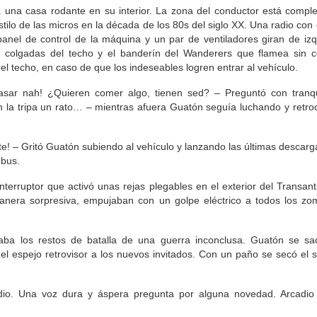
a una casa rodante en su interior. La zona del conductor está compl
tilo de las micros en la década de los 80s del siglo XX. Una radio con
panel de control de la máquina y un par de ventiladores giran de iz
 colgadas del techo y el banderín del Wanderers que flamea sin c
l techo, en caso de que los indeseables logren entrar al vehículo.
pasar nah! ¿Quieren comer algo, tienen sed? – Preguntó con tranqu
la tripa un rato… – mientras afuera Guatón seguía luchando y retro
e! – Gritó Guatón subiendo al vehículo y lanzando las últimas descarg
 bus.
nterruptor que activó unas rejas plegables en el exterior del Transant
anera sorpresiva, empujaban con un golpe eléctrico a todos los zo
a los restos de batalla de una guerra inconclusa. Guatón se sa
el espejo retrovisor a los nuevos invitados. Con un paño se secó el 
io. Una voz dura y áspera pregunta por alguna novedad. Arcadio