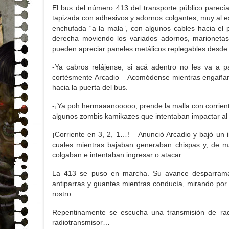
El bus del número 413 del transporte público parecí
tapizada con adhesivos y adornos colgantes, muy al es
enchufada “a la mala”, con algunos cables hacia el 
derecha moviendo los variados adornos, marionetas
pueden apreciar paneles metálicos replegables desde e
-Ya cabros relájense, si acá adentro no les va a 
cortésmente Arcadio – Acomódense mientras engañan 
hacia la puerta del bus.
-¡Ya poh hermaaanooooo, prende la malla con corrient
algunos zombis kamikazes que intentaban impactar al
¡Corriente en 3, 2, 1…! – Anunció Arcadio y bajó un i
cuales mientras bajaban generaban chispas y, de m
colgaban e intentaban ingresar o atacar
La 413 se puso en marcha. Su avance desparramab
antiparras y guantes mientras conducía, mirando por 
rostro.
Repentinamente se escucha una transmisión de rad
radiotransmisor…