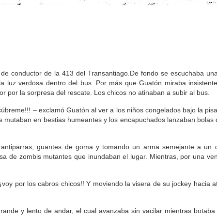
de conductor de la 413 del Transantiago.De fondo se escuchaba un
la luz verdosa dentro del bus. Por más que Guatón miraba insistent
r por la sorpresa del rescate. Los chicos no atinaban a subir al bus.
úbreme!!! – exclamó Guatón al ver a los niños congelados bajo la pis
ros mutaban en bestias humeantes y los encapuchados lanzaban bolas 
as antiparras, guantes de goma y tomando un arma semejante a un 
osa de zombis mutantes que inundaban el lugar. Mientras, por una ve
¡voy por los cabros chicos!! Y moviendo la visera de su jockey hacia a
rande y lento de andar, el cual avanzaba sin vacilar mientras botab