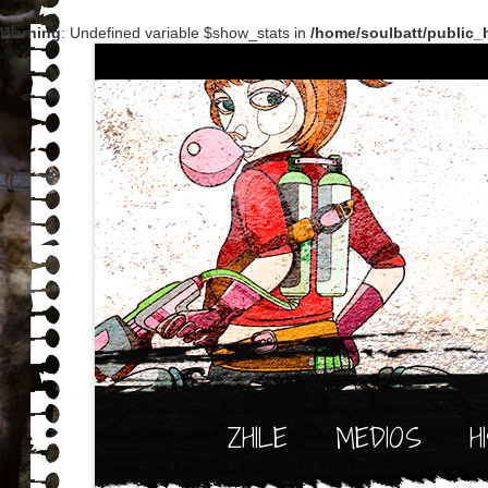
Warning
: Undefined variable $show_stats in
/home/soulbatt/public_h
ZHILE
MEDIOS
H